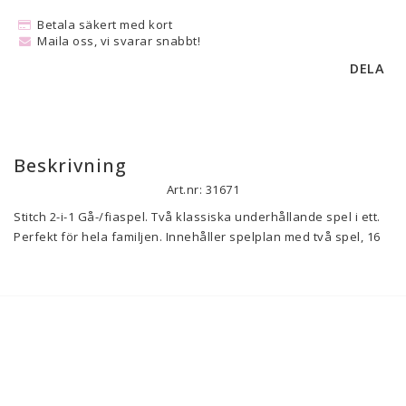
Betala säkert med kort
Maila oss, vi svarar snabbt!
DELA
Beskrivning
Art.nr: 31671
Stitch 2-i-1 Gå-/fiaspel. Två klassiska underhållande spel i ett. 
Perfekt för hela familjen. Innehåller spelplan med två spel, 16 
spelpjäser, snurra och instruktion.