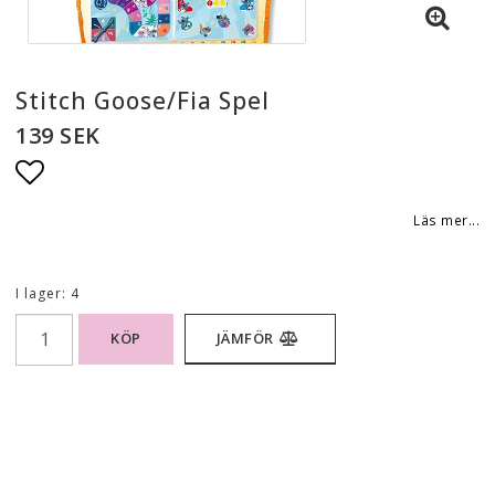
Stitch Goose/Fia Spel
139 SEK
Lägg till i favoritlistan
Läs mer...
I lager: 4
KÖP
JÄMFÖR