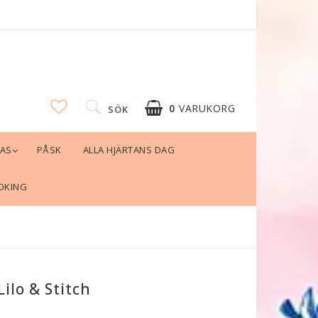
0
VARUKORG
SÖK
LAS
PÅSK
ALLA HJÄRTANS DAG
OKING
Lilo & Stitch