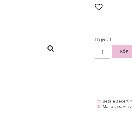
Lägg till i
I lager: 1
KÖP
Betala säkert 
Maila oss, vi s