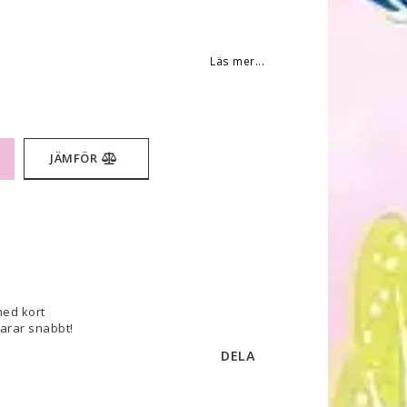
 favoritlistan
Läs mer...
JÄMFÖR
med kort
varar snabbt!
DELA