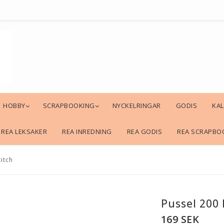
HOBBY
SCRAPBOOKING
NYCKELRINGAR
GODIS
KA
REA LEKSAKER
REA INREDNING
REA GODIS
REA SCRAPBO
titch
Pussel 200 
169 SEK