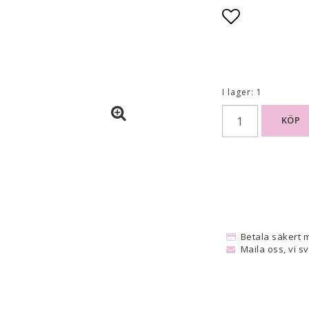
Lägg till i
I lager: 1
KÖP
Betala säkert 
Maila oss, vi s