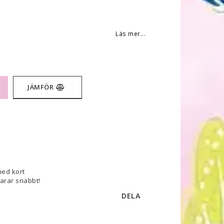
 favoritlistan
Läs mer...
JÄMFÖR
med kort
varar snabbt!
DELA