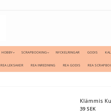
HOBBY
SCRAPBOOKING
NYCKELRINGAR
GODIS
KA
REA LEKSAKER
REA INREDNING
REA GODIS
REA SCRAPBO
Klämmis Ku
39 SEK