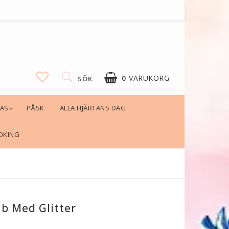
0
VARUKORG
SÖK
LAS
PÅSK
ALLA HJÄRTANS DAG
OKING
b Med Glitter