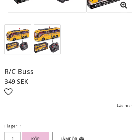
R/C Buss
349 SEK
Lägg till i favoritlistan
Läs mer...
I lager: 1
KÖP
JÄMFÖR