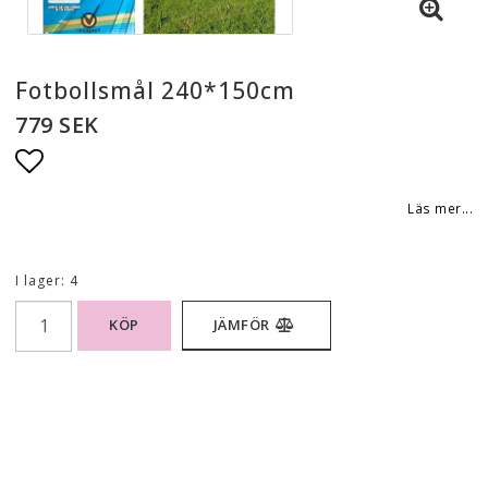
Fotbollsmål 240*150cm
779 SEK
Lägg till i favoritlistan
Läs mer...
I lager: 4
KÖP
JÄMFÖR