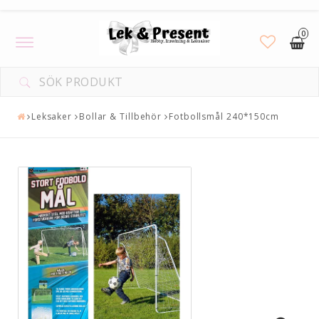
0
Toggle
navigation
Leksaker
Bollar & Tillbehör
Fotbollsmål 240*150cm