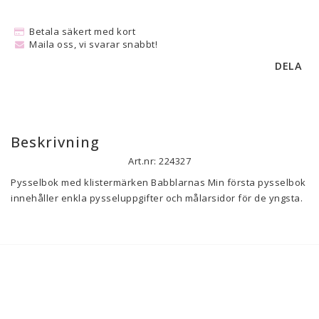
Betala säkert med kort
Maila oss, vi svarar snabbt!
DELA
Beskrivning
Art.nr: 224327
Pysselbok med klistermärken Babblarnas Min första pysselbok 
innehåller enkla pysseluppgifter och målarsidor för de yngsta. 
Det finns extra många klistermärken och de kan användas i 
boken eller till annat.