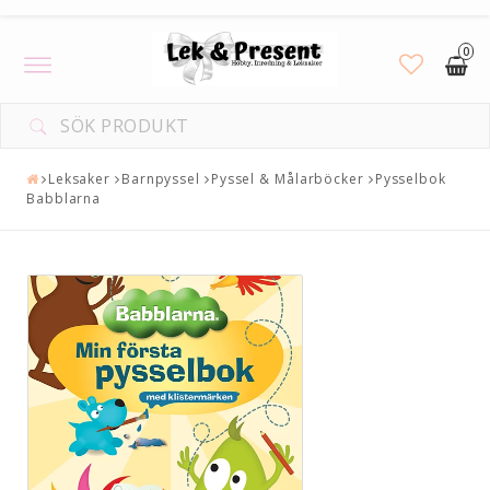
0
Toggle
navigation
Leksaker
Barnpyssel
Pyssel & Målarböcker
Pysselbok
Babblarna