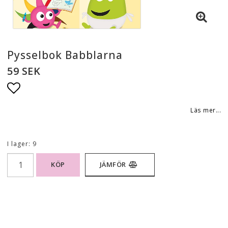
Pysselbok Babblarna
59 SEK
Lägg till i favoritlistan
Läs mer...
I lager: 9
KÖP
JÄMFÖR