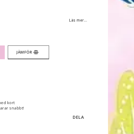
 favoritlistan
Läs mer...
JÄMFÖR
med kort
varar snabbt!
DELA