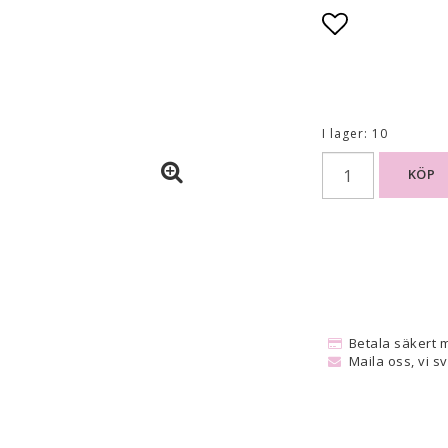
Lägg till i
I lager: 10
KÖP
Betala säkert 
Maila oss, vi s