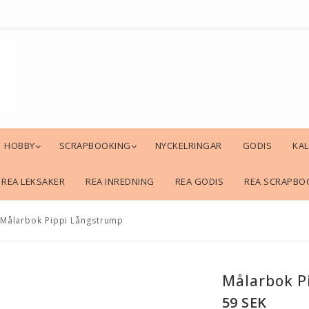
HOBBY
SCRAPBOOKING
NYCKELRINGAR
GODIS
KA
REA LEKSAKER
REA INREDNING
REA GODIS
REA SCRAPBO
Målarbok Pippi Långstrump
Målarbok P
59 SEK