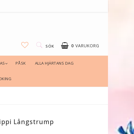
0
VARUKORG
SÖK
LAS
PÅSK
ALLA HJÄRTANS DAG
OKING
ippi Långstrump