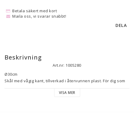
Betala säkert med kort
Maila oss, vi svarar snabbt!
DELA
Beskrivning
Art.nr: 1005280
Ø30cm

Skål med vågig kant, tillverkad i återvunnen plast. För dig som 
vill inreda med dekorationer, växter och ljus.
VISA MER