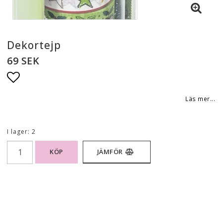
Dekortejp
69 SEK
Lägg till i favoritlistan
Läs mer...
I lager: 2
KÖP
JÄMFÖR