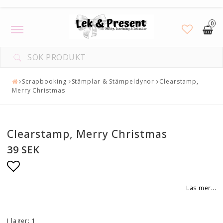
0
Toggle
navigation
Scrapbooking
Stämplar & Stämpeldynor
Clearstamp,
Merry Christmas
Clearstamp, Merry Christmas
39 SEK
Lägg till i favoritlistan
Läs mer...
I lager: 1