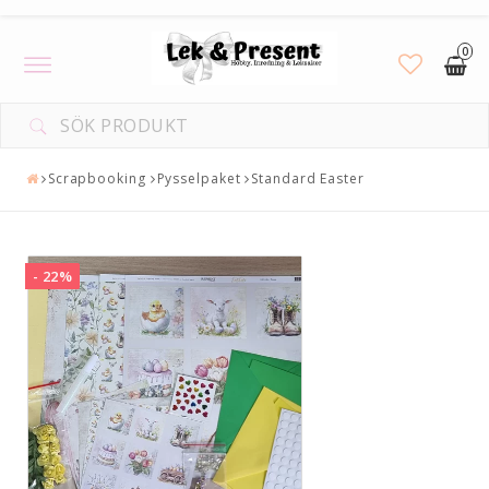
0
Toggle
navigation
Scrapbooking
Pysselpaket
Standard Easter
- 22%