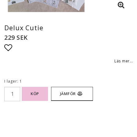
Delux Cutie
229 SEK
Lägg till i favoritlistan
Läs mer...
I lager: 1
KÖP
JÄMFÖR