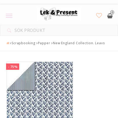
0
Toggle
navigation
Scrapbooking
Papper
New England Collection. Leavs
- 75%