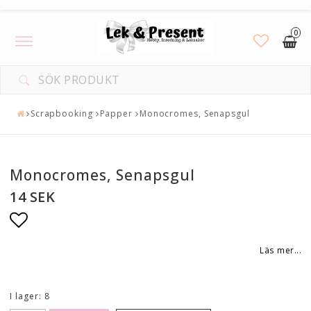
0
Toggle
navigation
Scrapbooking
Papper
Monocromes, Senapsgul
Monocromes, Senapsgul
14 SEK
Lägg till i favoritlistan
Läs mer...
I lager: 8