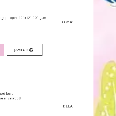
 favoritlistan
igt papper 12"x12" 200 gsm
Läs mer...
JÄMFÖR
med kort
varar snabbt!
DELA