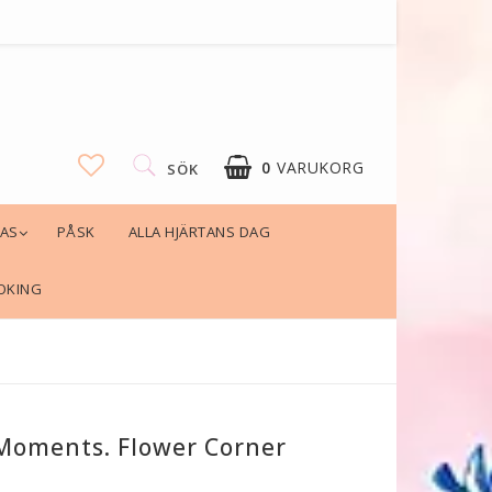
0
VARUKORG
SÖK
LAS
PÅSK
ALLA HJÄRTANS DAG
OKING
Moments. Flower Corner