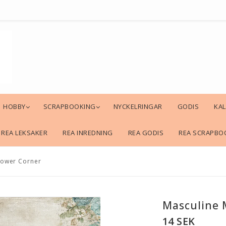
HOBBY
SCRAPBOOKING
NYCKELRINGAR
GODIS
KA
REA LEKSAKER
REA INREDNING
REA GODIS
REA SCRAPBO
lower Corner
Masculine 
14 SEK