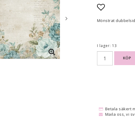
Lägg till i
Mönstrat dubbelsid
I lager: 13
KÖP
Betala säkert 
Maila oss, vi s