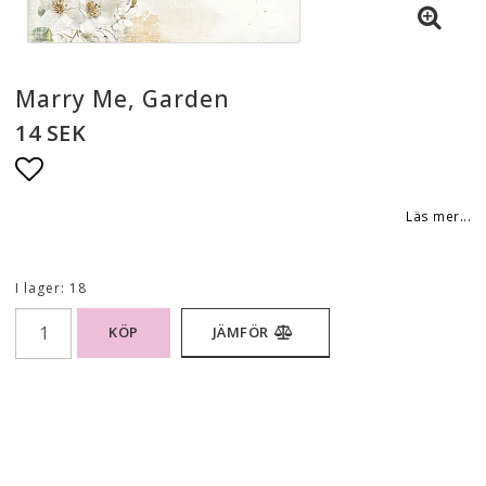
Marry Me, Garden
14 SEK
Lägg till i favoritlistan
Läs mer...
I lager: 18
KÖP
JÄMFÖR