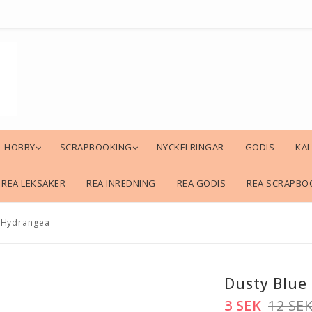
HOBBY
SCRAPBOOKING
NYCKELRINGAR
GODIS
KA
REA LEKSAKER
REA INREDNING
REA GODIS
REA SCRAPBO
. Hydrangea
Dusty Blue 
3 SEK
12 SE