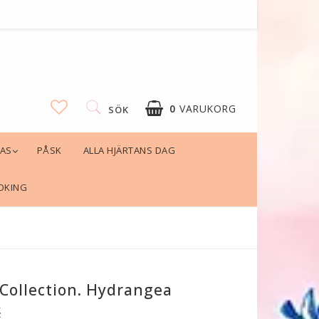
0
VARUKORG
SÖK
LAS
PÅSK
ALLA HJÄRTANS DAG
OKING
Collection. Hydrangea
K