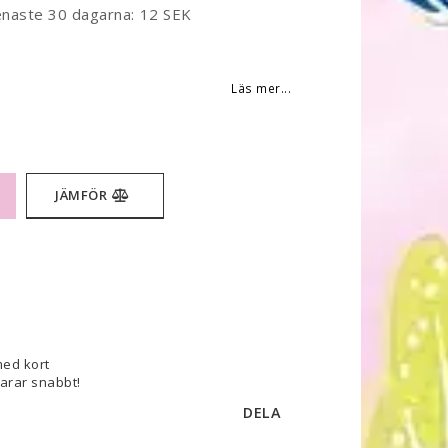
enaste 30 dagarna
12 SEK
 favoritlistan
Läs mer...
JÄMFÖR
med kort
varar snabbt!
DELA