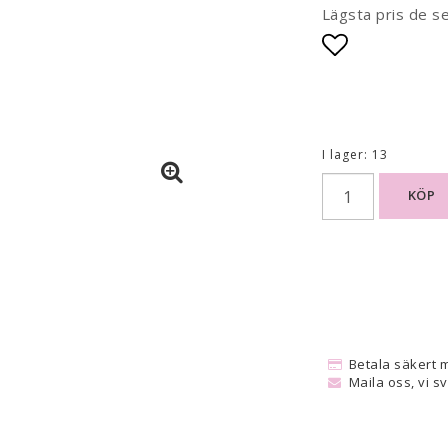
Lägsta pris de s
Lägg till i
I lager: 13
KÖP
Betala säkert 
Maila oss, vi s