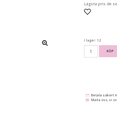
Lägsta pris de s
Lägg till i
I lager: 12
KÖP
Betala säkert 
Maila oss, vi s