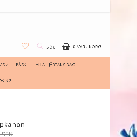
0
VARUKORG
SÖK
LAS
PÅSK
ALLA HJÄRTANS DAG
DIN VARUKORG ÄR TOM
OKING
pkanon
 SEK