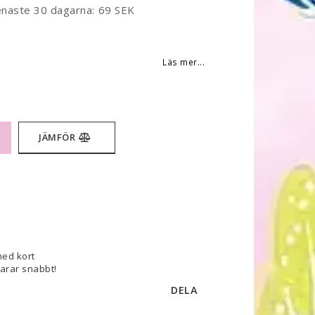
enaste 30 dagarna
69 SEK
 favoritlistan
Läs mer...
JÄMFÖR
med kort
varar snabbt!
DELA