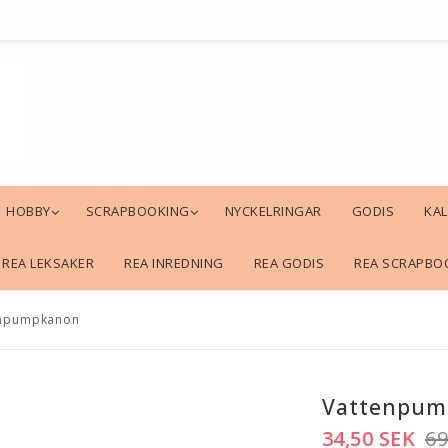
HOBBY
SCRAPBOOKING
NYCKELRINGAR
GODIS
KA
REA LEKSAKER
REA INREDNING
REA GODIS
REA SCRAPBO
enpumpkanon
Vattenpum
34,50 SEK
69