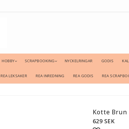
HOBBY
SCRAPBOOKING
NYCKELRINGAR
GODIS
KA
REA LEKSAKER
REA INREDNING
REA GODIS
REA SCRAPBO
Kotte Brun
629 SEK