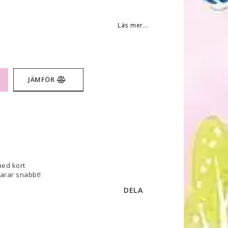
 favoritlistan
Läs mer...
JÄMFÖR
med kort
varar snabbt!
DELA