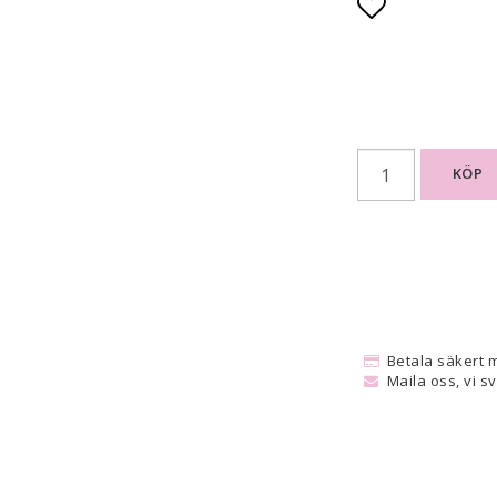
Lägg till i
KÖP
Betala säkert 
Maila oss, vi s