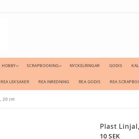
HOBBY
SCRAPBOOKING
NYCKELRINGAR
GODIS
KA
REA LEKSAKER
REA INREDNING
REA GODIS
REA SCRAPBO
l, 20 cm
Plast Linjal
10 SEK