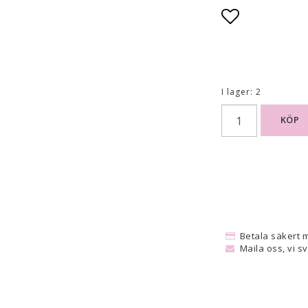
Lägg till i
I lager: 2
KÖP
Betala säkert 
Maila oss, vi s