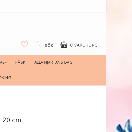
0
VARUKORG
SÖK
LAS
PÅSK
ALLA HJÄRTANS DAG
DIN VARUKORG ÄR TOM
OKING
, 20 cm