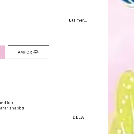
 favoritlistan
Läs mer...
JÄMFÖR
med kort
varar snabbt!
DELA