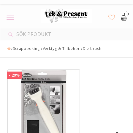
0
Toggle
navigation
Scrapbooking
Verktyg & Tillbehör
Die brush
- 20%