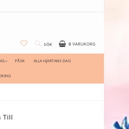
0
VARUKORG
SÖK
LAS
PÅSK
ALLA HJÄRTANS DAG
OKING
Till