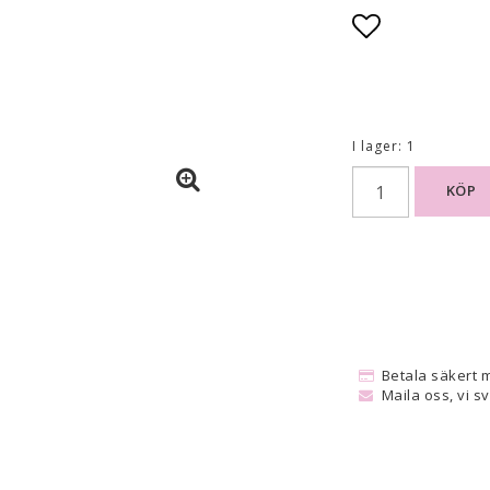
Lägg till i
I lager: 1
KÖP
Betala säkert 
Maila oss, vi s