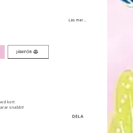
 favoritlistan
Läs mer...
JÄMFÖR
med kort
varar snabbt!
DELA