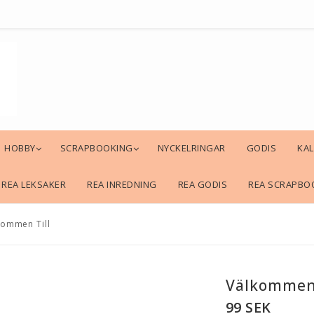
HOBBY
SCRAPBOOKING
NYCKELRINGAR
GODIS
KA
REA LEKSAKER
REA INREDNING
REA GODIS
REA SCRAPBO
kommen Till
Välkommen 
99 SEK