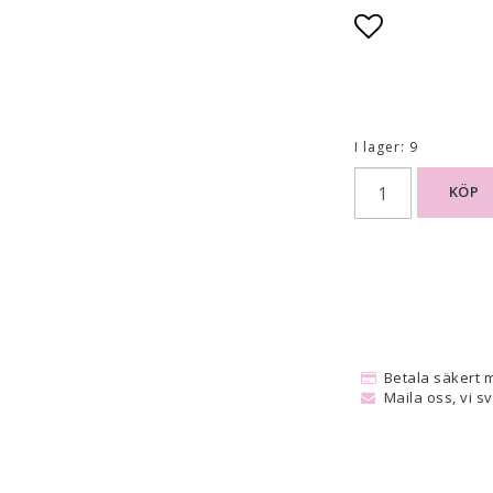
Lägg till i
I lager: 9
KÖP
Betala säkert 
Maila oss, vi s