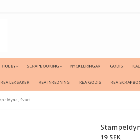
HOBBY
SCRAPBOOKING
NYCKELRINGAR
GODIS
KA
REA LEKSAKER
REA INREDNING
REA GODIS
REA SCRAPBO
mpeldyna, Svart
Stämpeldyn
19 SEK