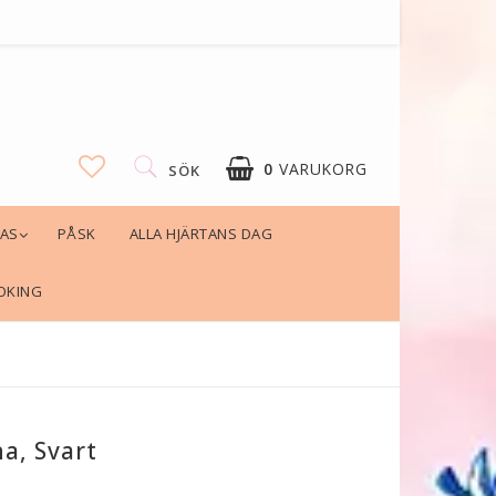
0
VARUKORG
SÖK
LAS
PÅSK
ALLA HJÄRTANS DAG
OKING
a, Svart