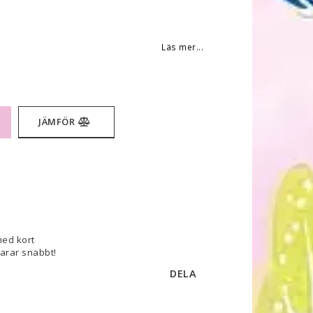
 favoritlistan
Läs mer...
JÄMFÖR
med kort
varar snabbt!
DELA