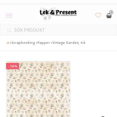
0
Toggle
navigation
Scrapbooking
Papper
Vintage Garden, A4
- 56%