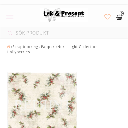
0
Toggle
navigation
DIN VARUKORG ÄR TOM
Scrapbooking
Papper
Noric Light Collection.
Hollyberries