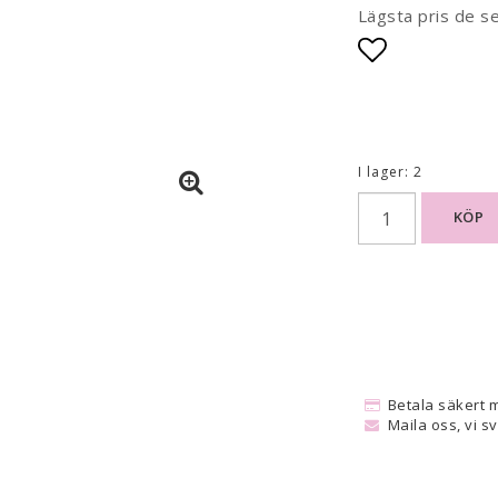
Lägsta pris de s
Lägg till i
I lager: 2
KÖP
Betala säkert 
Maila oss, vi s