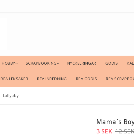
HOBBY
SCRAPBOOKING
NYCKELRINGAR
GODIS
KA
REA LEKSAKER
REA INREDNING
REA GODIS
REA SCRAPBO
. Lullyaby
Mama´s Boy 
3 SEK
12 SE