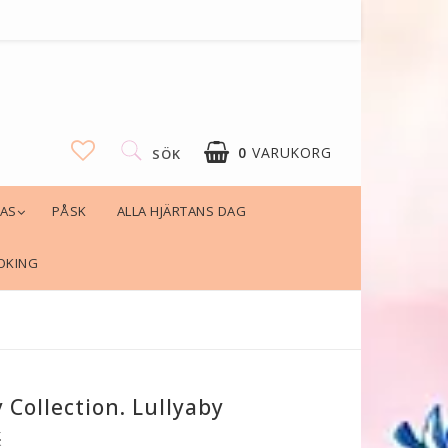
0
VARUKORG
SÖK
LAS
PÅSK
ALLA HJÄRTANS DAG
OKING
Collection. Lullyaby
K