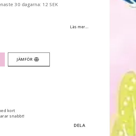
enaste 30 dagarna
12 SEK
 favoritlistan
Läs mer...
JÄMFÖR
med kort
varar snabbt!
DELA