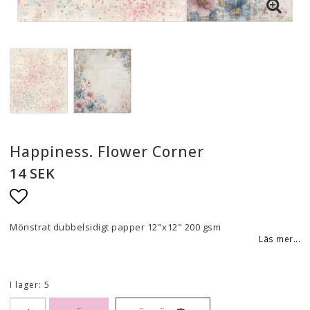
Happiness. Flower Corner
14 SEK
Lägg till i favoritlistan
Mönstrat dubbelsidigt papper 12"x12" 200 gsm
Läs mer...
I lager: 5