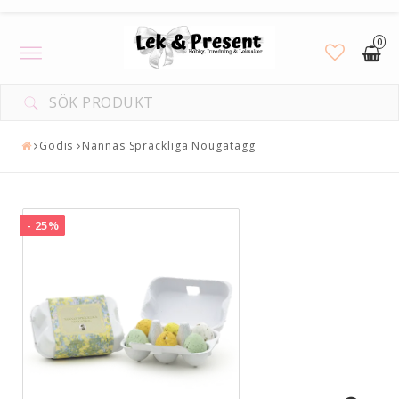
0
Toggle
navigation
DIN VARUKORG ÄR TOM
Godis
Nannas Spräckliga Nougatägg
- 25%