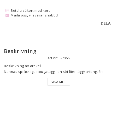
Betala säkert med kort
Maila oss, vi svarar snabbt!
DELA
Beskrivning
Art.nr: 5-7066
Beskrivning av artikel

Nannas spräckliga nougatägg i en söt liten äggkartong. En 
perfekt & uppkattad gåva att ge bort till påsk.

VISA MER
Ingredienser: 

Socker, helMJÖLKspulver, kakaosmör, HASSELNÖTTER, 
kakaomassa, risstärkelse, dextrin, aromer (naturlig vaniljarom), 
emulgeringsmedel (solroslecitin), förtjockningsmedel (E412, 
E414, E415), färgämne (E100, E141, E150a, E160b). Kan innehålla 
spår av gluten, ägg, soja och andra nötter.
