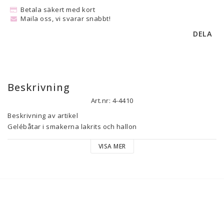
Betala säkert med kort
Maila oss, vi svarar snabbt!
DELA
Beskrivning
Art.nr: 4-4410
Beskrivning av artikel

Gelébåtar i smakerna lakrits och hallon

Ingredienser

VISA MER
Socker, glukossirap, gelatin, lakritsextrakt, surhetsreglerande 
medel (E330), vegetabilisk olja (kokosolja, rapsolja), 
ytbehandlingsmedel (E901), arom (bl.al anisolja, vanillin), 
färgämne (E120, E153).

Näringsvärde per 100g:

Energi 1481kJ/354kcal Fett 0,5g -varav mättat fett 0,5g 