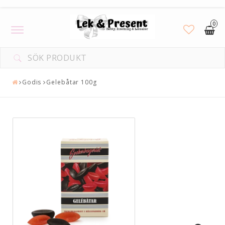
0
Toggle
navigation
Godis
Gelebåtar 100g